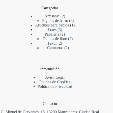
Categorias
2
Artesania
2
productos
2
Figuras de barro
2
productos
1
Artículos para bebida
1
3
producto
Lotes
3
productos
2
Papelería
2
productos
2
Puntos de libro
2
2
productos
Textil
2
productos
2
Camisetas
2
productos
Información
Aviso Legal
Politica de Cookies
Política de Privacidad
Contacto
C. Miguel de Cervantes, 16, 13200 Manzanares, Ciudad Real