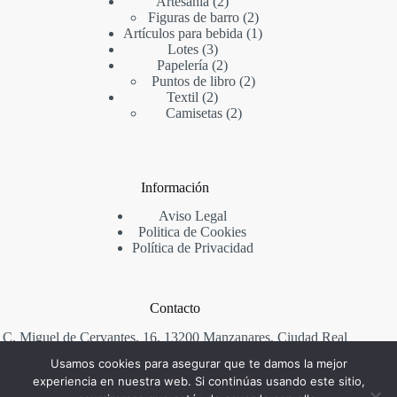
Artesania
2
Figuras de barro
2
Artículos para bebida
1
Lotes
3
Papelería
2
Puntos de libro
2
Textil
2
Camisetas
2
Información
Aviso Legal
Politica de Cookies
Política de Privacidad
Contacto
C. Miguel de Cervantes, 16, 13200 Manzanares, Ciudad Real
Usamos cookies para asegurar que te damos la mejor
Teléfono:
665 12 77 20
experiencia en nuestra web. Si continúas usando este sitio,
mail: plomhist@gmail.com