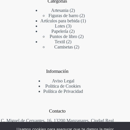
Categorias
2
Artesania
2
productos
2
Figuras de barro
2
productos
1
Artículos para bebida
1
3
producto
Lotes
3
productos
2
Papelería
2
productos
2
Puntos de libro
2
2
productos
Textil
2
productos
2
Camisetas
2
productos
Información
Aviso Legal
Politica de Cookies
Política de Privacidad
Contacto
C. Miguel de Cervantes, 16, 13200 Manzanares, Ciudad Real
Usamos cookies para asegurar que te damos la mejor