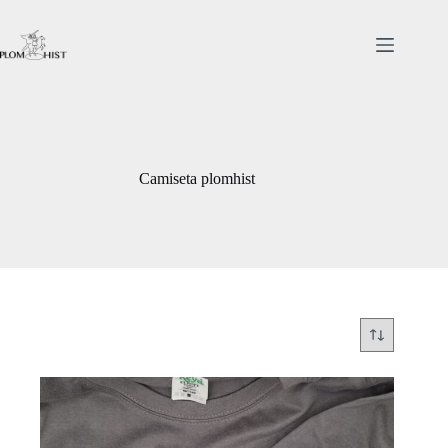
Saltar
al
contenido
Camiseta plomhist