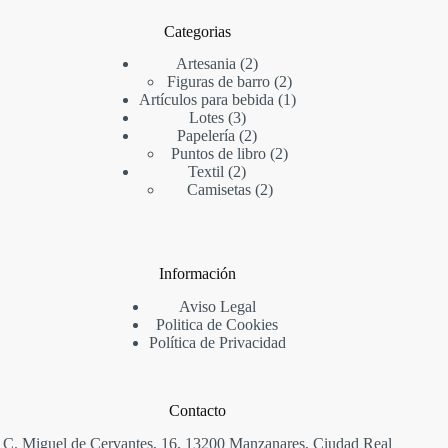
Categorias
2
Artesania
2
productos
2
Figuras de barro
2
productos
1
Artículos para bebida
1
3
producto
Lotes
3
productos
2
Papelería
2
productos
2
Puntos de libro
2
2
productos
Textil
2
productos
2
Camisetas
2
productos
Información
Aviso Legal
Politica de Cookies
Política de Privacidad
Contacto
C. Miguel de Cervantes, 16, 13200 Manzanares, Ciudad Real