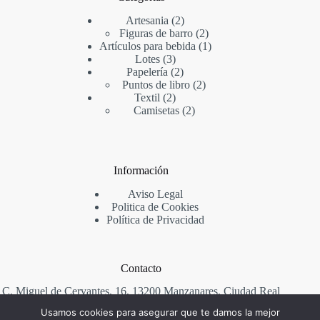
2
Artesania
2
productos
2
Figuras de barro
2
productos
1
Artículos para bebida
1
3
producto
Lotes
3
productos
2
Papelería
2
productos
2
Puntos de libro
2
2
productos
Textil
2
productos
2
Camisetas
2
productos
Información
Aviso Legal
Politica de Cookies
Política de Privacidad
Contacto
C. Miguel de Cervantes, 16, 13200 Manzanares, Ciudad Real
Usamos cookies para asegurar que te damos la mejor