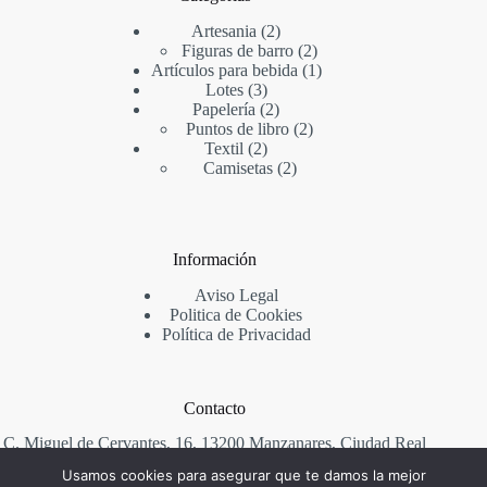
2
Artesania
2
productos
2
Figuras de barro
2
productos
1
Artículos para bebida
1
3
producto
Lotes
3
productos
2
Papelería
2
productos
2
Puntos de libro
2
2
productos
Textil
2
productos
2
Camisetas
2
productos
Información
Aviso Legal
Politica de Cookies
Política de Privacidad
Contacto
C. Miguel de Cervantes, 16, 13200 Manzanares, Ciudad Real
Usamos cookies para asegurar que te damos la mejor