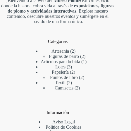
¡Bienvenido a la web del
Museo PlomHist
! Un espacio
donde la historia cobra vida a través de
exposiciones, figuras
de plomo y actividades interactivas
. Explora nuestro
contenido, descubre nuestros eventos y sumérgete en el
pasado de una forma única.
Categorias
2
Artesania
2
productos
2
Figuras de barro
2
productos
1
Artículos para bebida
1
3
producto
Lotes
3
productos
2
Papelería
2
productos
2
Puntos de libro
2
2
productos
Textil
2
productos
2
Camisetas
2
productos
Información
Aviso Legal
Politica de Cookies